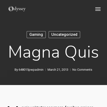
Skip
Menu
to
main
content
Gaming
Uncategorized
Magna Quis
By
648015pwpadmin
March 21, 2013
No Comments